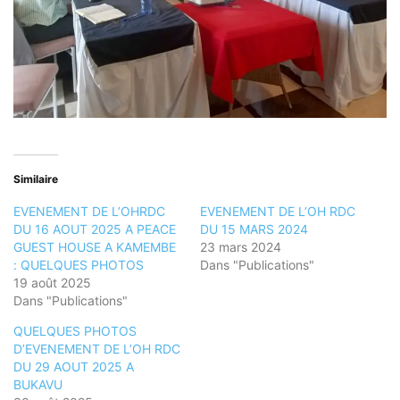
Similaire
EVENEMENT DE L’OHRDC
EVENEMENT DE L’OH RDC
DU 16 AOUT 2025 A PEACE
DU 15 MARS 2024
GUEST HOUSE A KAMEMBE
23 mars 2024
: QUELQUES PHOTOS
Dans "Publications"
19 août 2025
Dans "Publications"
QUELQUES PHOTOS
D’EVENEMENT DE L’OH RDC
DU 29 AOUT 2025 A
BUKAVU