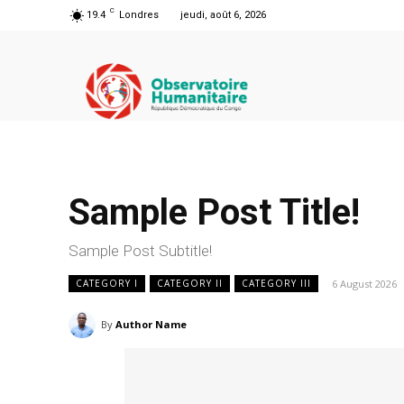
C
19.4
Londres
jeudi, août 6, 2026
Sample Post Title!
Sample Post Subtitle!
6 August 2026
CATEGORY I
CATEGORY II
CATEGORY III
By
Author Name