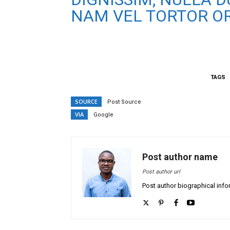
NAM VEL TORTOR OR
TAGS
SOURCE
Post Source
VIA
Google
Post author name
Post author url
Post author biographical info