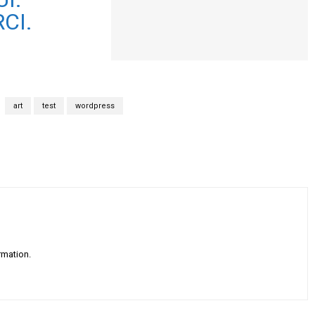
CI.
art
test
wordpress
rmation.