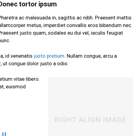
Donec tortor ipsum
Pharetra ac malesuada in, sagittis ac nibh. Praesent mattis
ullamcorper metus, imperdiet convallis eros bibendum nec.
Praesent justo quam, sodales eu dui vel, iaculis feugiat
nunc.
ra, id venenatis
justo pretium
. Nullam congue, arcu a
, ut congue dolor justo a odio.
etium vitae libero.
at, euismod
I.