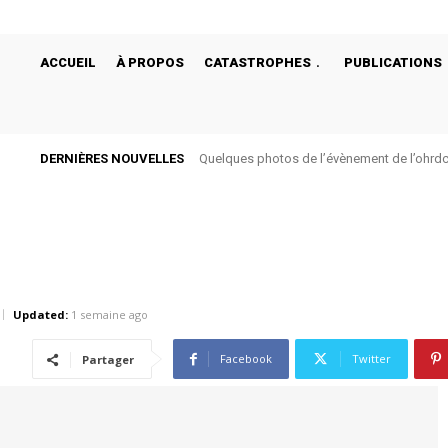
ACCUEIL
À PROPOS
CATASTROPHES
PUBLICATIONS
DERNIÈRES NOUVELLES
Quelques photos de l’évènement de l’ohrdc d
Quelques photos de l’évènement de l’ohr
bégonias de Bukavu
l’hôtel bégonias
Updated:
1 semaine ago
Facebook
Twitter
Partager