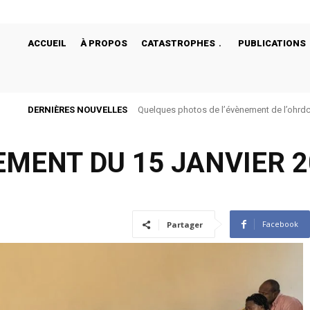
ACCUEIL
À PROPOS
CATASTROPHES
PUBLICATIONS
DERNIÈRES NOUVELLES
Quelques photos de l’évènement de l’ohrdc du
Quelques photos de l’évènement de l’ohrdc
bégonias de Bukavu
l’hôtel bégonias
EMENT DU 15 JANVIER 2
Facebook
Partager