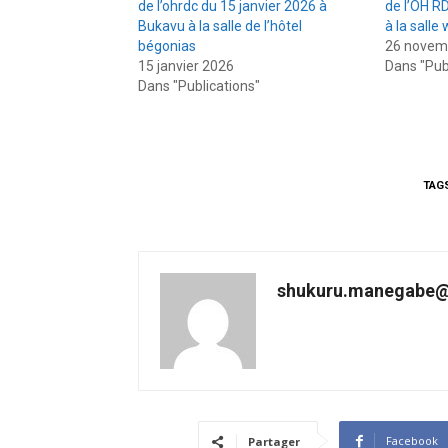
de l’ohrdc du 15 janvier 2026 à
de l’OH R
Bukavu à la salle de l’hôtel
à la salle
bégonias
26 novem
15 janvier 2026
Dans "Pub
Dans "Publications"
TAG
shukuru.manegabe@
Facebook
Partager