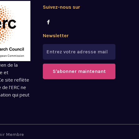
Suivez-nous sur
Newsletter
éen de la
S'abonner maintenant
e et
e site reflète
e de l’ERC ne
ation qui peut
nir Membre