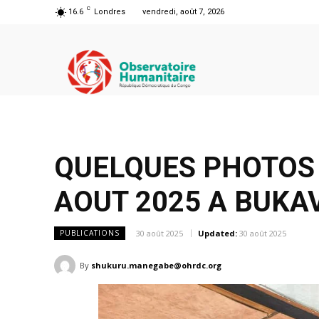
C
16.6
Londres
vendredi, août 7, 2026
QUELQUES PHOTOS 
AOUT 2025 A BUKA
30 août 2025
Updated:
30 août 2025
PUBLICATIONS
By
shukuru.manegabe@ohrdc.org