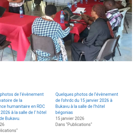
photos de l’évènement
Quelques photos de l’évènement
vatoire de la
de l’ohrdc du 15 janvier 2026 à
nce humanitaire en RDC
Bukavu à la salle de l’hôtel
2026 à la salle de l’ hôtel
bégonias
de Bukavu.
15 janvier 2026
026
Dans "Publications"
lications"