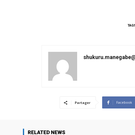
TAG
shukuru.manegabe@
Facebook
Partager
RELATED NEWS