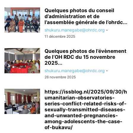
Quelques photos du conseil
d’administration et de
l’assemblée générale de l’ohrdc...
shukuru.manegabe@ohrdc.org
-
11 décembre 2025
Quelques photos de l’évènement
de l’OH RDC du 15 novembre
2025...
shukuru.manegabe@ohrdc.org
-
26 novembre 2025
https://issblog.nl/2025/09/30/h
umanitarian-observatories-
series-conflict-related-risks-of-
sexually-transmitted-diseases-
and-unwanted-pregnancies-
among-adolescents-the-case-
of-bukavu/